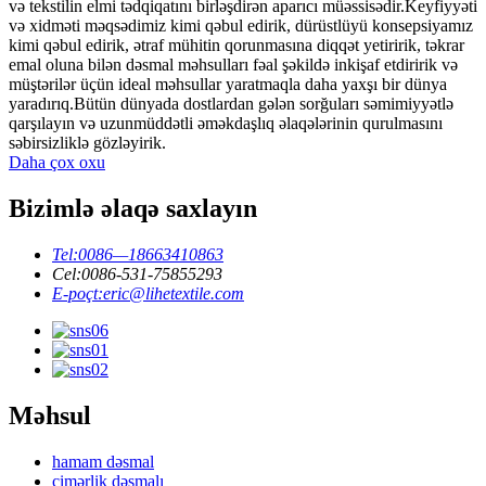
və tekstilin elmi tədqiqatını birləşdirən aparıcı müəssisədir.Keyfiyyəti
və xidməti məqsədimiz kimi qəbul edirik, dürüstlüyü konsepsiyamız
kimi qəbul edirik, ətraf mühitin qorunmasına diqqət yetiririk, təkrar
emal oluna bilən dəsmal məhsulları fəal şəkildə inkişaf etdiririk və
müştərilər üçün ideal məhsullar yaratmaqla daha yaxşı bir dünya
yaradırıq.Bütün dünyada dostlardan gələn sorğuları səmimiyyətlə
qarşılayın və uzunmüddətli əməkdaşlıq əlaqələrinin qurulmasını
səbirsizliklə gözləyirik.
Daha çox oxu
Bizimlə əlaqə saxlayın
Tel:
0086—18663410863
Cel:
0086-531-75855293
E-poçt:
eric@lihetextile.com
Məhsul
hamam dəsmal
çimərlik dəsmalı