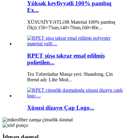
Yüksək keyfiyyətli 100% pambıq
Ex...
XÜSUSİYYƏTLƏR Material 100% pambıq
Ölçü 150×75sm,140×70sm,160×80c...
RPET şüşə təkrar emal edilmiş
polietilen...
Tez Təfərrüatlar Mənşə yeri: Shandong, Çin
Brend adı: Lihe Mod...
Xüsusi dizayn Çap Logo...
İdman dəsmal