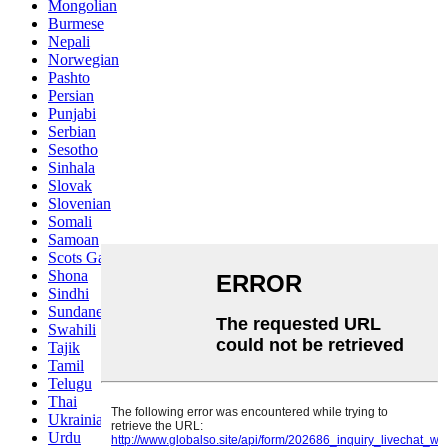
Mongolian
Burmese
Nepali
Norwegian
Pashto
Persian
Punjabi
Serbian
Sesotho
Sinhala
Slovak
Slovenian
Somali
Samoan
Scots Gaelic
Shona
Sindhi
Sundanese
Swahili
Tajik
Tamil
Telugu
Thai
Ukrainian
Urdu