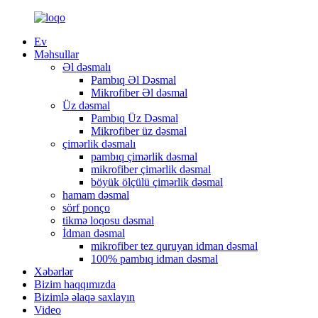
Ev
Məhsullar
Əl dəsmalı
Pambıq Əl Dəsmal
Mikrofiber Əl dəsmal
Üz dəsmal
Pambıq Üz Dəsmal
Mikrofiber üz dəsmal
çimərlik dəsmalı
pambıq çimərlik dəsmal
mikrofiber çimərlik dəsmal
böyük ölçülü çimərlik dəsmal
hamam dəsmal
sörf ponço
tikmə loqosu dəsmal
İdman dəsmal
mikrofiber tez quruyan idman dəsmal
100% pambıq idman dəsmal
Xəbərlər
Bizim haqqımızda
Bizimlə əlaqə saxlayın
Video