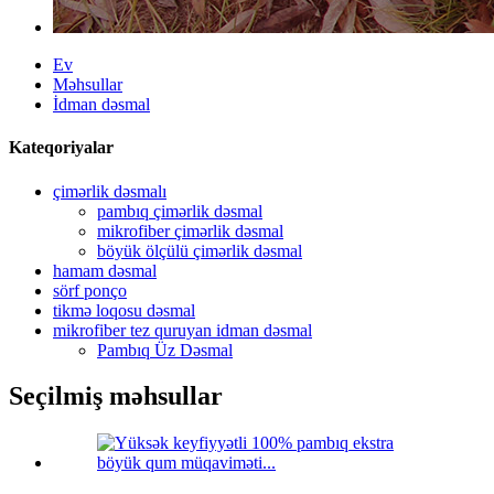
Ev
Məhsullar
İdman dəsmal
Kateqoriyalar
çimərlik dəsmalı
pambıq çimərlik dəsmal
mikrofiber çimərlik dəsmal
böyük ölçülü çimərlik dəsmal
hamam dəsmal
sörf ponço
tikmə loqosu dəsmal
mikrofiber tez quruyan idman dəsmal
Pambıq Üz Dəsmal
Seçilmiş məhsullar