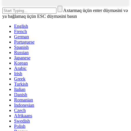
Axtarmaq üçün enter düyməsini və
ya bağlamaq üçün ESC düyməsini basın
English
French
German
Portuguese
Spanish
Russian
Japanese
Korean
Arabic
Irish
Greek
Turkish
Italian
Danish
Romanian
Indonesian
Czech
Afrikaans
Swedish
Polish