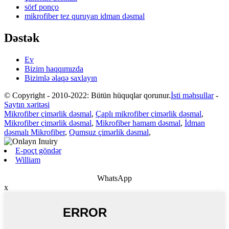
sörf ponço
mikrofiber tez quruyan idman dəsmal
Dəstək
Ev
Bizim haqqımızda
Bizimlə əlaqə saxlayın
© Copyright - 2010-2022: Bütün hüquqlar qorunur.
İsti məhsullar
-
Saytın xəritəsi
Mikrofiber çimərlik dəsmal
,
Çaplı mikrofiber çimərlik dəsmal
,
Mikrofiber çimərlik dəsmal
,
Mikrofiber hamam dəsmal
,
İdman
dəsmalı Mikrofiber
,
Qumsuz çimərlik dəsmal
,
E-poçt göndər
William
WhatsApp
x