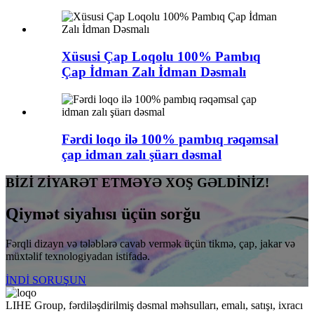
Xüsusi Çap Loqolu 100% Pambıq
Çap İdman Zalı İdman Dəsmalı
Fərdi loqo ilə 100% pambıq rəqəmsal
çap idman zalı şüarı dəsmal
BİZİ ZİYARƏT ETMƏYƏ XOŞ GƏLDİNİZ!
Qiymət siyahısı üçün sorğu
Fərqli dizayn və tələblərə cavab vermək üçün tikmə, çap, jakar və
müxtəlif texnologiyadan istifadə.
İNDİ SORUŞUN
LIHE Group, fərdiləşdirilmiş dəsmal məhsulları, emalı, satışı, ixracı