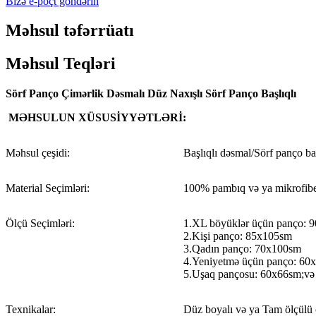
Bizə e-poçt göndərin
Məhsul təfərrüatı
Məhsul Teqləri
Sörf Panço Çimərlik Dəsmalı Düz ​​Naxışlı Sörf Panço Başlıqlı
MƏHSULUN XÜSUSİYYƏTLƏRİ:
Məhsul çeşidi:
Başlıqlı dəsmal/Sörf panço baş
Material Seçimləri:
100% pambıq və ya mikrofib
Ölçü Seçimləri:
1.XL böyüklər üçün panço: 
2.Kişi panço: 85x105sm
3.Qadın panço: 70x100sm
4.Yeniyetmə üçün panço: 60
5.Uşaq pançosu: 60x66sm;və
Texnikalar:
Düz boyalı və ya Tam ölçülü