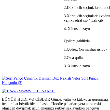
2.Daxili cib seçimi: kvadrat c
3.Xarici cib seçimləri: kvadra
yan kvadrat cib / gizli cib
4. Xüsusi dizayn
Qollara gəldikdə:
1.Qolsuz (ən məşhur üslub)
2.Qısa qollu
3. Xüsusi dizayn
BÖYÜK HUDİ VƏ CİBLƏR Günəş, yağış və küləkdən qorunmaq
üçün rahat böyük ölçülü başlıq |Hoodie paltarları yerə atma riski
olmadan dəyişmək üçün əllərinizi sərbəst saxlayarkən pançoyu