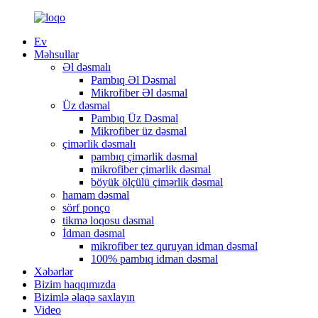
Ev
Məhsullar
Əl dəsmalı
Pambıq Əl Dəsmal
Mikrofiber Əl dəsmal
Üz dəsmal
Pambıq Üz Dəsmal
Mikrofiber üz dəsmal
çimərlik dəsmalı
pambıq çimərlik dəsmal
mikrofiber çimərlik dəsmal
böyük ölçülü çimərlik dəsmal
hamam dəsmal
sörf ponço
tikmə loqosu dəsmal
İdman dəsmal
mikrofiber tez quruyan idman dəsmal
100% pambıq idman dəsmal
Xəbərlər
Bizim haqqımızda
Bizimlə əlaqə saxlayın
Video