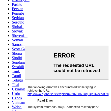
Pashto
Persian
Punjabi
Serbian
Sesotho
Sinhala
Slovak
Slovenian
Somali
Samoan
Scots Gaelic
Shona
Sindhi
Sundanese
Swahili
Tajik
Tamil
Telugu
Thai
Ukrainian
Urdu
Uzbek
Vietnamese
Welsh