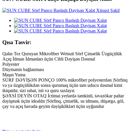
Qısa Təsvir:
Qalın Tez Quruyan Mikrofiber Wetsuit Sörf Çimərlik Üzgüçülük
Açıq İdman İdmanları üçün Cibli Dəyişən Dəsmal
Polyester
Düymənin bağlanması
Maşın Yuma
SÜRF DƏYİŞƏN PONÇO 100% mikrofiber polyesterdən |Sörfinq
və ya üzgüçülükdən sonra qurumaq üçün tam uducu dəsmal kimi
ikiqatdır, sizi rahat, isti və quru saxlayır.
ŞƏXSİ DEYİN OTAQ İctimai yerlərdə təmkinli, təvazökar paltar
dəyişmək üçün idealdır |Sörfinq, çimərlik, su idmanı, düşərgə, göl,
çay və açıq havada geyim dəyişiklikləri üçün uyğundur