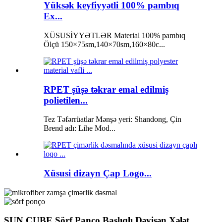
Yüksək keyfiyyətli 100% pambıq
Ex...
XÜSUSİYYƏTLƏR Material 100% pambıq
Ölçü 150×75sm,140×70sm,160×80c...
RPET şüşə təkrar emal edilmiş
polietilen...
Tez Təfərrüatlar Mənşə yeri: Shandong, Çin
Brend adı: Lihe Mod...
Xüsusi dizayn Çap Logo...
SUN CUBE Sörf Panço Başlıqlı Dəyişən Xələt