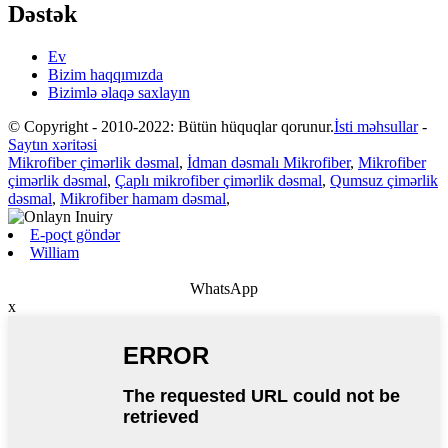
Dəstək
Ev
Bizim haqqımızda
Bizimlə əlaqə saxlayın
© Copyright - 2010-2022: Bütün hüquqlar qorunur.
İsti məhsullar
-
Saytın xəritəsi
Mikrofiber çimərlik dəsmal
,
İdman dəsmalı Mikrofiber
,
Mikrofiber
çimərlik dəsmal
,
Çaplı mikrofiber çimərlik dəsmal
,
Qumsuz çimərlik
dəsmal
,
Mikrofiber hamam dəsmal
,
E-poçt göndər
William
WhatsApp
x