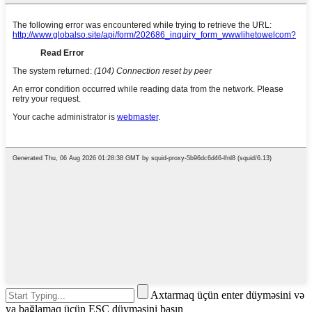
Axtarmaq üçün enter düyməsini və
ya bağlamaq üçün ESC düyməsini basın