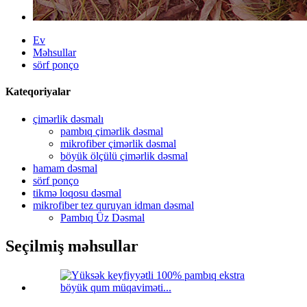
Ev
Məhsullar
sörf ponço
Kateqoriyalar
çimərlik dəsmalı
pambıq çimərlik dəsmal
mikrofiber çimərlik dəsmal
böyük ölçülü çimərlik dəsmal
hamam dəsmal
sörf ponço
tikmə loqosu dəsmal
mikrofiber tez quruyan idman dəsmal
Pambıq Üz Dəsmal
Seçilmiş məhsullar