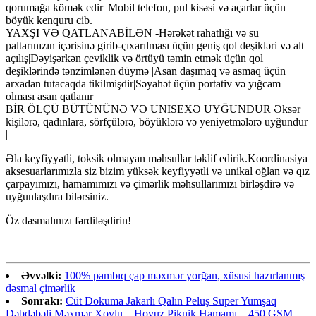
qorumağa kömək edir |Mobil telefon, pul kisəsi və açarlar üçün
böyük kenquru cib.
YAXŞI VƏ QATLANABİLƏN -Hərəkət rahatlığı və su
paltarınızın içərisinə girib-çıxarılması üçün geniş qol deşikləri və alt
açılış|Dəyişərkən çeviklik və örtüyü təmin etmək üçün qol
deşiklərində tənzimlənən düymə |Asan daşımaq və asmaq üçün
arxadan tutacaqda tikilmişdir|Səyahət üçün portativ və yığcam
olması asan qatlanır
BİR ÖLÇÜ BÜTÜNÜNƏ VƏ UNISEXƏ UYĞUNDUR Əksər
kişilərə, qadınlara, sörfçülərə, böyüklərə və yeniyetmələrə uyğundur
|
Əla keyfiyyətli, toksik olmayan məhsullar təklif edirik.Koordinasiya
aksesuarlarımızla siz bizim yüksək keyfiyyətli və unikal oğlan və qız
çarpayımızı, hamamımızı və çimərlik məhsullarımızı birləşdirə və
uyğunlaşdıra bilərsiniz.
Öz dəsmalınızı fərdiləşdirin!
Əvvəlki:
100% pambıq çap məxmər yorğan, xüsusi hazırlanmış
dəsmal çimərlik
Sonrakı:
Cüt Dokuma Jakarlı Qalın Peluş Super Yumşaq
Dəbdəbəli Məxmər Xovlu – Hovuz Piknik Hamamı – 450 GSM