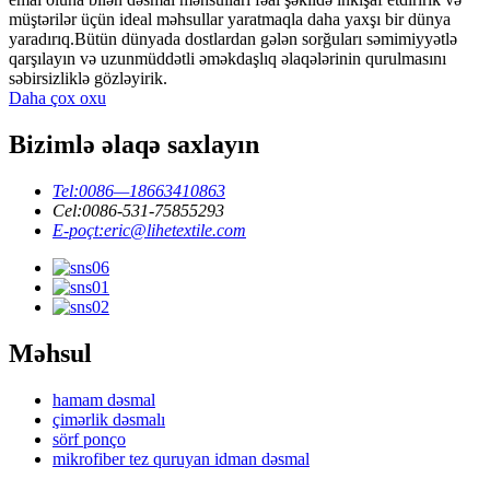
müştərilər üçün ideal məhsullar yaratmaqla daha yaxşı bir dünya
yaradırıq.Bütün dünyada dostlardan gələn sorğuları səmimiyyətlə
qarşılayın və uzunmüddətli əməkdaşlıq əlaqələrinin qurulmasını
səbirsizliklə gözləyirik.
Daha çox oxu
Bizimlə əlaqə saxlayın
Tel:
0086—18663410863
Cel:
0086-531-75855293
E-poçt:
eric@lihetextile.com
Məhsul
hamam dəsmal
çimərlik dəsmalı
sörf ponço
mikrofiber tez quruyan idman dəsmal