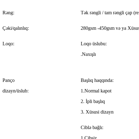
Rəng:
Tək rəngli / tam rəngli çap (r
Çəki/qalınlıq:
280gsm -450gsm və ya Xüsus
Loqo:
Loqo üslubu:
.Naxışlı
Panço
Başlıq haqqında:
dizayn/üslub:
1.Normal kapot
2. İpli başlıq
3. Xüsusi dizayn
Ciblə bağlı:
1.Cibsiz