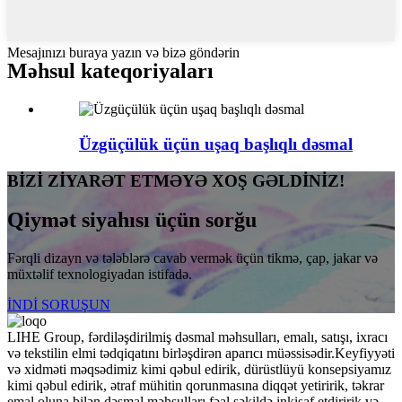
Mesajınızı buraya yazın və bizə göndərin
Məhsul kateqoriyaları
Üzgüçülük üçün uşaq başlıqlı dəsmal
BİZİ ZİYARƏT ETMƏYƏ XOŞ GƏLDİNİZ!
Qiymət siyahısı üçün sorğu
Fərqli dizayn və tələblərə cavab vermək üçün tikmə, çap, jakar və
müxtəlif texnologiyadan istifadə.
İNDİ SORUŞUN
LIHE Group, fərdiləşdirilmiş dəsmal məhsulları, emalı, satışı, ixracı
və tekstilin elmi tədqiqatını birləşdirən aparıcı müəssisədir.Keyfiyyəti
və xidməti məqsədimiz kimi qəbul edirik, dürüstlüyü konsepsiyamız
kimi qəbul edirik, ətraf mühitin qorunmasına diqqət yetiririk, təkrar
emal oluna bilən dəsmal məhsulları fəal şəkildə inkişaf etdiririk və