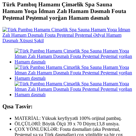
Türk Pambıq Hamamı Çimərlik Spa Sauna
Hamam Yoqa İdman Zalı Hamam Dəsmalı Fouta
Peştemal Peştemal yorğan Hamam dəsmalı
Qısa Təsvir:
MATERİAL: Yüksək keyfiyyətli 100% orijinal pambıq.
ÖLÇÜLƏRİ: Böyük Ölçü 39 x 70 Düym;13,8 unsiya.
ÇOX YÖNLÜKLƏR: Fouta dəsmalları (aka Pestemal,
Peştemal və ya Türk dəsmalları) çox yönlüdür və bir çox