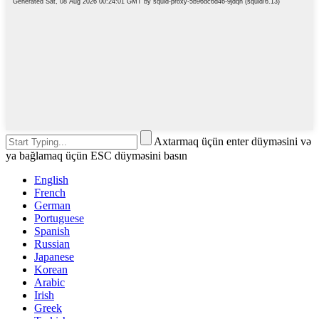
Axtarmaq üçün enter düyməsini və
ya bağlamaq üçün ESC düyməsini basın
English
French
German
Portuguese
Spanish
Russian
Japanese
Korean
Arabic
Irish
Greek