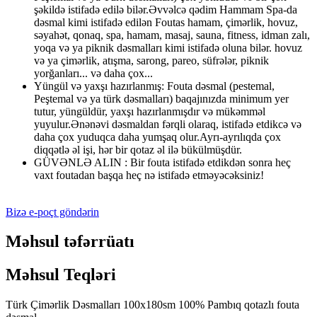
şəkildə istifadə edilə bilər.Əvvəlcə qədim Hammam Spa-da
dəsmal kimi istifadə edilən Foutas hamam, çimərlik, hovuz,
səyahət, qonaq, spa, hamam, masaj, sauna, fitness, idman zalı,
yoqa və ya piknik dəsmalları kimi istifadə oluna bilər. hovuz
və ya çimərlik, atışma, sarong, pareo, süfrələr, piknik
yorğanları... və daha çox...
Yüngül və yaxşı hazırlanmış: Fouta dəsmal (pestemal,
Peştemal və ya türk dəsmalları) baqajınızda minimum yer
tutur, yüngüldür, yaxşı hazırlanmışdır və mükəmməl
yuyulur.Ənənəvi dəsmaldan fərqli olaraq, istifadə etdikcə və
daha çox yuduqca daha yumşaq olur.Ayrı-ayrılıqda çox
diqqətlə əl işi, hər bir qotaz əl ilə bükülmüşdür.
GÜVƏNLƏ ALIN : Bir fouta istifadə etdikdən sonra heç
vaxt foutadan başqa heç nə istifadə etməyəcəksiniz!
Bizə e-poçt göndərin
Məhsul təfərrüatı
Məhsul Teqləri
Türk Çimərlik Dəsmalları 100x180sm 100% Pambıq qotazlı fouta