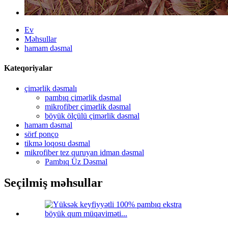
Ev
Məhsullar
hamam dəsmal
Kateqoriyalar
çimərlik dəsmalı
pambıq çimərlik dəsmal
mikrofiber çimərlik dəsmal
böyük ölçülü çimərlik dəsmal
hamam dəsmal
sörf ponço
tikmə loqosu dəsmal
mikrofiber tez quruyan idman dəsmal
Pambıq Üz Dəsmal
Seçilmiş məhsullar