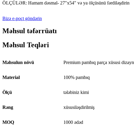
ÖLÇÜLƏR: Hamam dəsmal- 27″x54″ və ya ölçüsünü fərdiləşdirin
Bizə e-poçt göndərin
Məhsul təfərrüatı
Məhsul Teqləri
Məhsulun növü
Premium pambıq parça xüsusi dizayn
Material
100% pambıq
Ölçü
tələbiniz kimi
Rəng
xüsusiləşdirilmiş
MOQ
1000 ədəd