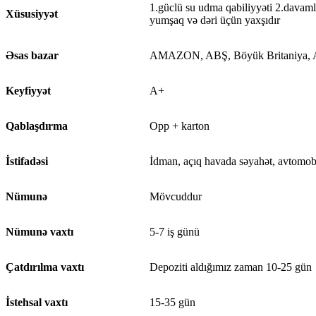
1.güclü su udma qabiliyyəti 2.davamlı
Xüsusiyyət
yumşaq və dəri üçün yaxşıdır
Əsas bazar
AMAZON, ABŞ, Böyük Britaniya, A
Keyfiyyət
A+
Qablaşdırma
Opp + karton
İstifadəsi
İdman, açıq havada səyahət, avtomobil
Nümunə
Mövcuddur
Nümunə vaxtı
5-7 iş günü
Çatdırılma vaxtı
Depoziti aldığımız zaman 10-25 gün
İstehsal vaxtı
15-35 gün