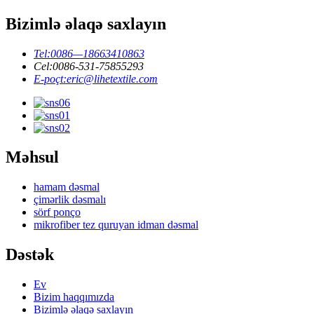
Bizimlə əlaqə saxlayın
Tel:
0086—18663410863
Cel:
0086-531-75855293
E-poçt:
eric@lihetextile.com
Məhsul
hamam dəsmal
çimərlik dəsmalı
sörf ponço
mikrofiber tez quruyan idman dəsmal
Dəstək
Ev
Bizim haqqımızda
Bizimlə əlaqə saxlayın