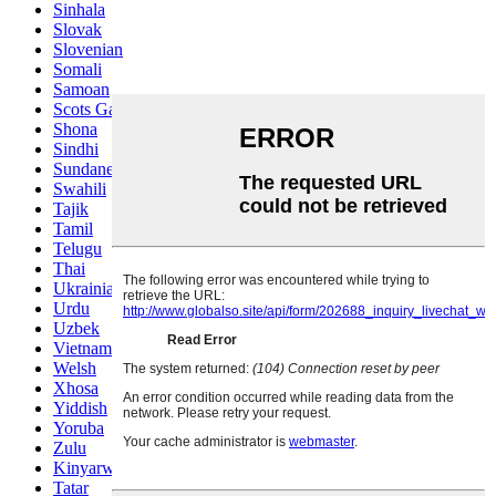
Sinhala
Slovak
Slovenian
Somali
Samoan
Scots Gaelic
Shona
Sindhi
Sundanese
Swahili
Tajik
Tamil
Telugu
Thai
Ukrainian
Urdu
Uzbek
Vietnamese
Welsh
Xhosa
Yiddish
Yoruba
Zulu
Kinyarwanda
Tatar