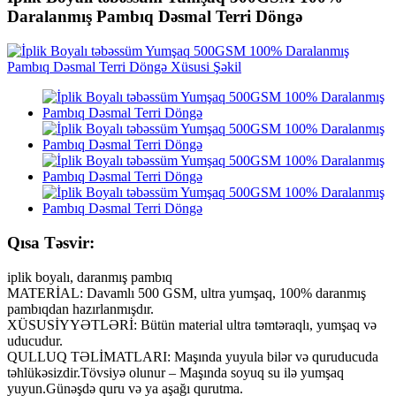
Daralanmış Pambıq Dəsmal Terri Döngə
Qısa Təsvir:
iplik boyalı, daranmış pambıq
MATERİAL: Davamlı 500 GSM, ultra yumşaq, 100% daranmış
pambıqdan hazırlanmışdır.
XÜSUSİYYƏTLƏRİ: Bütün material ultra təmtəraqlı, yumşaq və
uducudur.
QULLUQ TƏLİMATLARI: Maşında yuyula bilər və quruducuda
təhlükəsizdir.Tövsiyə olunur – Maşında soyuq su ilə yumşaq
yuyun.Günəşdə quru və ya aşağı qurutma.