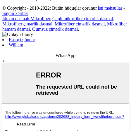
© Copyright - 2010-2022: Bütün hüquqlar qorunur.
İsti məhsullar
-
Saytın xəritəsi
İdman dəsmalı Mikrofiber
,
Çaplı mikrofiber çimərlik dəsmal
,
Mikrofiber çimərlik dəsmal
,
Mikrofiber çimərlik dəsmal
,
Mikrofiber
hamam dəsmal
,
Qumsuz çimərlik dəsmal
,
E-poçt göndər
William
WhatsApp
x