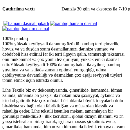
Çatdırılma vaxtı
Dənizlə 30 gün və ekspress ilə 7-10 
100% pambıq
100% yüksək keyfiyyətli daranmış üzüklü pambıq terri çimərlik,
hovuz və ya duşdan sonra dəsmallarımızı dərinizə yumşaq və
dəbdəbəli hiss etdirir.Hər iki terri ilgəyin qalın, təmtəraqlı teksturası
onu mükəmməl və çox yönlü tez quruyan, yüksək emici dəsmal
edir.Yüksək keyfiyyətli 100% daranmış halqa ilə əyilmiş pambıq
yuyulma və ya istifadə zamanı optimal yumşaqlığı, udma
qabiliyyətinə davamlılığı və dəsmaldan çox aşağı səviyyəli tüyləri
təmin etmək üçün istifadə olunur.
Lihe Textile biz ev dekorasiyasında, çimərlikdə, hamamda, idman
zalında, idmanda ən yaxşısı ilə məkanınıza şəxsiyyət, əyləncə və
istedad gətiririk.Biz çox müxtəlif üslublarda böyük ideyalarla dolu
bir-birinə sıx bağlı olan fabrikik.Şən və müasirdən klassik və
rahatlığa qədər, Lihe tekstili istənilən məkanı tamamlayan bir
görünüşə malikdir.20+ illik təcrübəni, qlobal dizayn ilhamını və ən
yaxşı istehsalları birləşdirərək, işçilərə məxsus şirkətimiz evdə,
çimərlikdə, hamamda, idman zalı idmanında liderlik etməyə davam