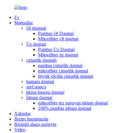
Ev
Məhsullar
Əl dəsmalı
Pambıq Əl Dəsmal
Mikrofiber Əl dəsmal
Üz dəsmal
Pambıq Üz Dəsmal
Mikrofiber üz dəsmal
çimərlik dəsmalı
pambıq çimərlik dəsmal
mikrofiber çimərlik dəsmal
böyük ölçülü çimərlik dəsmal
hamam dəsmal
sörf ponço
tikmə loqosu dəsmal
İdman dəsmal
mikrofiber tez quruyan idman dəsmal
100% pambıq idman dəsmal
Xəbərlər
Bizim haqqımızda
Bizimlə əlaqə saxlayın
Video