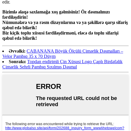
edir.
Bizimlə əlaqə saxlamağa xoş gəlmisiniz! Öz dəsmalınızı
fərdiləşdirin!
Nümunələrə və ya rəsm dizaynlarına və ya şəkillərə qarşı sifariş
qəbul edə bilərik!
Biz kiçik toplu xüsusi fərdiləşdirməni, eləcə də toplu sifarişi
qəbul edə bilərik!
Əvvəlki:
CABANANA Böyük Ölçülü Çimərlik Dəsmalları –
Velor Pambıq 35 x 70 Düym
Sonrakı:
Topdan endirimli Çin Xüsusi Logo Çaplı Birdəfəlik
Çimərlik Sehrli Pambıq Sıxılmış Dəsmal