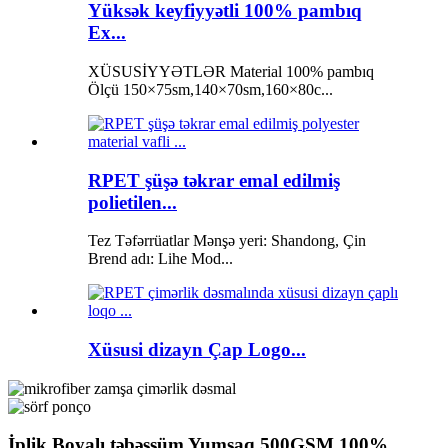
Yüksək keyfiyyətli 100% pambıq
Ex...
XÜSUSİYYƏTLƏR Material 100% pambıq
Ölçü 150×75sm,140×70sm,160×80c...
RPET şüşə təkrar emal edilmiş
polietilen...
Tez Təfərrüatlar Mənşə yeri: Shandong, Çin
Brend adı: Lihe Mod...
Xüsusi dizayn Çap Logo...
İplik Boyalı təbəssüm Yumşaq 500GSM 100%