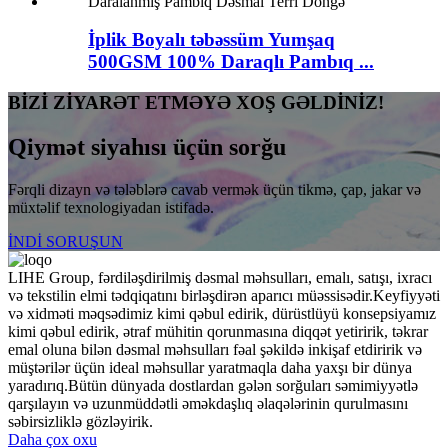
İplik Boyalı təbəssüm Yumşaq
500GSM 100% Daraqlı Pambıq ...
BİZİ ZİYARƏT ETMƏYƏ XOŞ GƏLDİNİZ!
Qiymət siyahısı üçün sorğu
Fərqli dizayn və tələblərə cavab vermək üçün tikmə, çap, jakar və
müxtəlif texnologiyadan istifadə.
İNDİ SORUŞUN
LIHE Group, fərdiləşdirilmiş dəsmal məhsulları, emalı, satışı, ixracı
və tekstilin elmi tədqiqatını birləşdirən aparıcı müəssisədir.Keyfiyyəti
və xidməti məqsədimiz kimi qəbul edirik, dürüstlüyü konsepsiyamız
kimi qəbul edirik, ətraf mühitin qorunmasına diqqət yetiririk, təkrar
emal oluna bilən dəsmal məhsulları fəal şəkildə inkişaf etdiririk və
müştərilər üçün ideal məhsullar yaratmaqla daha yaxşı bir dünya
yaradırıq.Bütün dünyada dostlardan gələn sorğuları səmimiyyətlə
qarşılayın və uzunmüddətli əməkdaşlıq əlaqələrinin qurulmasını
səbirsizliklə gözləyirik.
Daha çox oxu